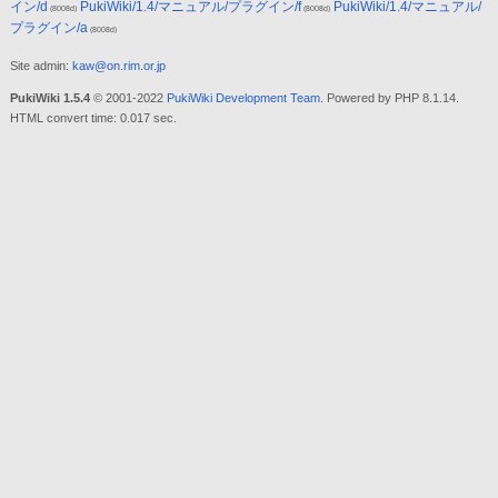
イン/d
PukiWiki/1.4/マニュアル/プラグイン/f
PukiWiki/1.4/マニュアル/
(8008d)
(8008d)
プラグイン/a
(8008d)
Site admin:
kaw@on.rim.or.jp
PukiWiki 1.5.4
© 2001-2022
PukiWiki Development Team
. Powered by PHP 8.1.14.
HTML convert time: 0.017 sec.