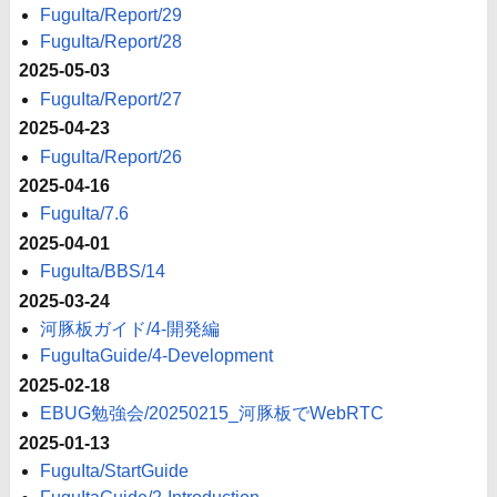
FuguIta/Report/29
FuguIta/Report/28
2025-05-03
FuguIta/Report/27
2025-04-23
FuguIta/Report/26
2025-04-16
FuguIta/7.6
2025-04-01
FuguIta/BBS/14
2025-03-24
河豚板ガイド/4-開発編
FuguItaGuide/4-Development
2025-02-18
EBUG勉強会/20250215_河豚板でWebRTC
2025-01-13
FuguIta/StartGuide