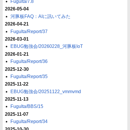
FuguIta/7.8
2026-05-04
河豚板FAQ：AIに訊いてみた
2026-04-21
FuguIta/Report/37
2026-03-01
EBUG勉強会/20260228_河豚板IoT
2026-01-21
FuguIta/Report/36
2025-12-30
FuguIta/Report/35
2025-11-22
EBUG勉強会/20251122_vmmvmd
2025-11-13
FuguIta/BBS/15
2025-11-07
FuguIta/Report/34
2025-10-30