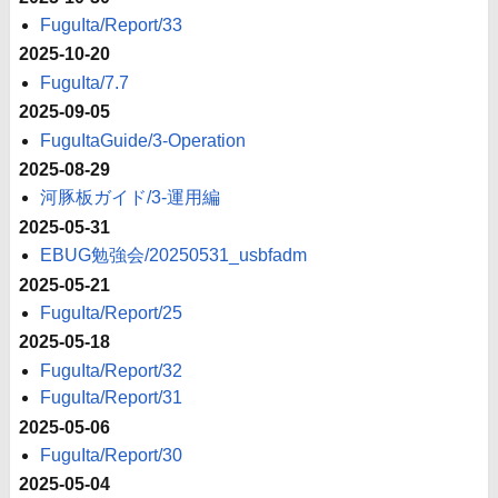
FuguIta/Report/33
2025-10-20
FuguIta/7.7
2025-09-05
FuguItaGuide/3-Operation
2025-08-29
河豚板ガイド/3-運用編
2025-05-31
EBUG勉強会/20250531_usbfadm
2025-05-21
FuguIta/Report/25
2025-05-18
FuguIta/Report/32
FuguIta/Report/31
2025-05-06
FuguIta/Report/30
2025-05-04