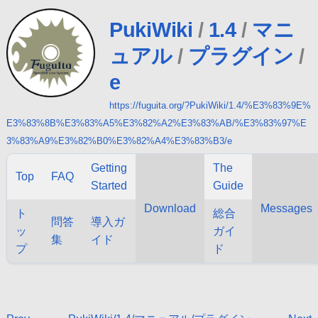
PukiWiki
/
1.4
/
マニ
ュアル
/
プラグイン
/
e
https://fuguita.org/?PukiWiki/1.4/%E3%83%9E%
E3%83%8B%E3%83%A5%E3%82%A2%E3%83%AB/%E3%83%97%E
3%83%A9%E3%82%B0%E3%82%A4%E3%83%B3/e
Getting
The
Top
FAQ
Started
Guide
Download
Messages
ト
総合
問答
導入ガ
ッ
ガイ
集
イド
プ
ド