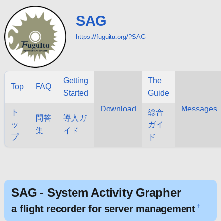
SAG
https://fuguita.org/?SAG
Getting
The
Top
FAQ
Started
Guide
Download
Messages
ト
総合
問答
導入ガ
ッ
ガイ
集
イド
プ
ド
SAG - System Activity Grapher
a flight recorder for server management
†