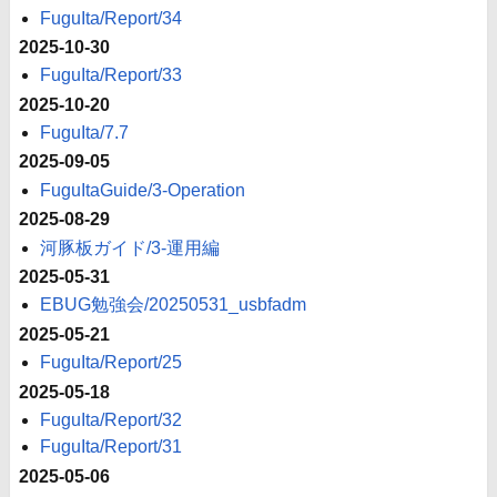
FuguIta/Report/34
2025-10-30
FuguIta/Report/33
2025-10-20
FuguIta/7.7
2025-09-05
FuguItaGuide/3-Operation
2025-08-29
河豚板ガイド/3-運用編
2025-05-31
EBUG勉強会/20250531_usbfadm
2025-05-21
FuguIta/Report/25
2025-05-18
FuguIta/Report/32
FuguIta/Report/31
2025-05-06