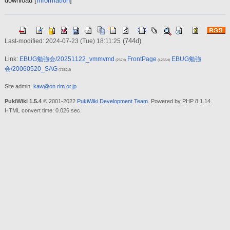
download
[
Information
]
(744d)
Last-modified: 2024-07-23 (Tue) 18:11:25
Link:
EBUG勉強会/20251122_vmmvmd
FrontPage
EBUG勉強
(257d)
(4265d)
会/20060520_SAG
(7382d)
Site admin:
kaw@on.rim.or.jp
PukiWiki 1.5.4
© 2001-2022
PukiWiki Development Team
. Powered by PHP 8.1.14.
HTML convert time: 0.026 sec.