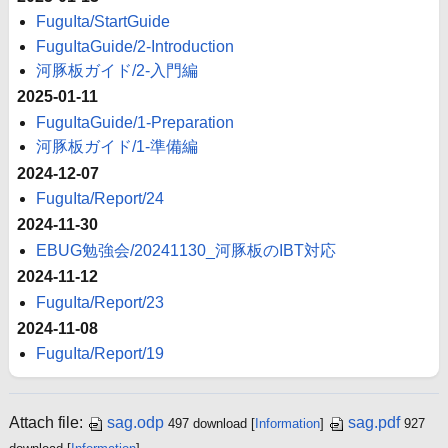
FuguIta/StartGuide
FuguItaGuide/2-Introduction
河豚板ガイド/2-入門編
2025-01-11
FuguItaGuide/1-Preparation
河豚板ガイド/1-準備編
2024-12-07
FuguIta/Report/24
2024-11-30
EBUG勉強会/20241130_河豚板のIBT対応
2024-11-12
FuguIta/Report/23
2024-11-08
FuguIta/Report/19
Attach file:
sag.odp
sag.pdf
497 download
[
Information
]
927