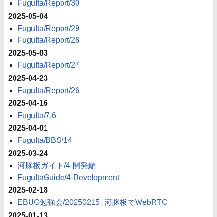
FuguIta/Report/30
2025-05-04
FuguIta/Report/29
FuguIta/Report/28
2025-05-03
FuguIta/Report/27
2025-04-23
FuguIta/Report/26
2025-04-16
FuguIta/7.6
2025-04-01
FuguIta/BBS/14
2025-03-24
河豚板ガイド/4-開発編
FuguItaGuide/4-Development
2025-02-18
EBUG勉強会/20250215_河豚板でWebRTC
2025-01-13