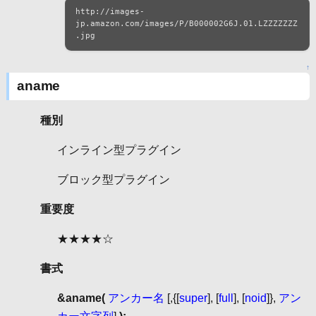
http://images-
jp.amazon.com/images/P/B000002G6J.01.LZZZZZZZ
.jpg
↑
aname
種別
インライン型プラグイン
ブロック型プラグイン
重要度
★★★★☆
書式
&aname(
アンカー名
[,{[
super
], [
full
], [
noid
]},
アン