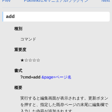
Prev
PukiWiki/1.4/マニュアル/プラグイン
Next
add
種別
コマンド
重要度
★☆☆☆☆
書式
?cmd=add
&page=ページ名
概要
実行すると編集画面が表示されます。更新ボタン
を押すと、指定した既存ページの末尾に編集欄で
入力した内容が追加されます。