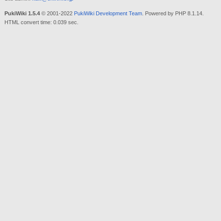
PukiWiki 1.5.4
© 2001-2022
PukiWiki Development Team
. Powered by PHP 8.1.14.
HTML convert time: 0.039 sec.