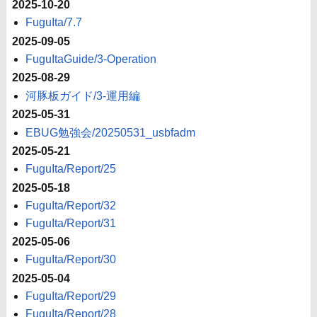
2025-10-20
FuguIta/7.7
2025-09-05
FuguItaGuide/3-Operation
2025-08-29
河豚板ガイド/3-運用編
2025-05-31
EBUG勉強会/20250531_usbfadm
2025-05-21
FuguIta/Report/25
2025-05-18
FuguIta/Report/32
FuguIta/Report/31
2025-05-06
FuguIta/Report/30
2025-05-04
FuguIta/Report/29
FuguIta/Report/28