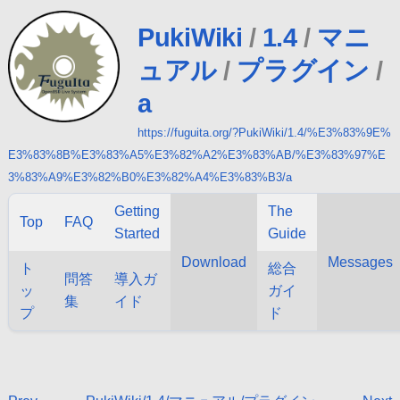
PukiWiki
/
1.4
/
マニ
ュアル
/
プラグイン
/
a
https://fuguita.org/?PukiWiki/1.4/%E3%83%9E%
E3%83%8B%E3%83%A5%E3%82%A2%E3%83%AB/%E3%83%97%E
3%83%A9%E3%82%B0%E3%82%A4%E3%83%B3/a
Getting
The
Top
FAQ
Started
Guide
Download
Messages
ト
総合
問答
導入ガ
ッ
ガイ
集
イド
プ
ド