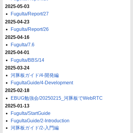
2025-05-03
FuguIta/Report/27
2025-04-23
FuguIta/Report/26
2025-04-16
FuguIta/7.6
2025-04-01
FuguIta/BBS/14
2025-03-24
河豚板ガイド/4-開発編
FuguItaGuide/4-Development
2025-02-18
EBUG勉強会/20250215_河豚板でWebRTC
2025-01-13
FuguIta/StartGuide
FuguItaGuide/2-Introduction
河豚板ガイド/2-入門編