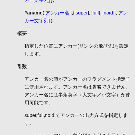
カー文字列
]
);
#aname(
アンカー名
[,{[
super
], [
full
], [
noid
]},
アン
カー文字列
]
)
概要
指定した位置にアンカー(リンクの飛び先)を設定
します。
引数
アンカー名の値がアンカーのフラグメント指定子
に使用されます。アンカー名は省略できません。
アンカー名には半角英字（大文字／小文字）が使
用可能です。
super,full,noid でアンカーの出力方式を指定しま
す。