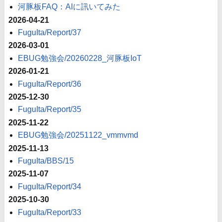
河豚板FAQ：AIに訊いてみた
2026-04-21
FuguIta/Report/37
2026-03-01
EBUG勉強会/20260228_河豚板IoT
2026-01-21
FuguIta/Report/36
2025-12-30
FuguIta/Report/35
2025-11-22
EBUG勉強会/20251122_vmmvmd
2025-11-13
FuguIta/BBS/15
2025-11-07
FuguIta/Report/34
2025-10-30
FuguIta/Report/33