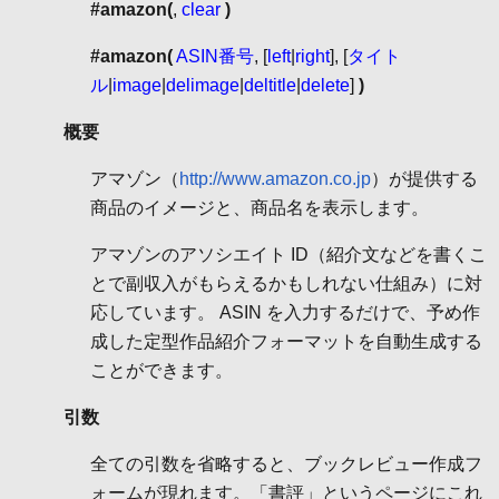
#amazon(
,
clear
)
#amazon(
ASIN番号
, [
left
|
right
], [
タイト
ル
|
image
|
delimage
|
deltitle
|
delete
]
)
概要
アマゾン（
http://www.amazon.co.jp
）が提供する
商品のイメージと、商品名を表示します。
アマゾンのアソシエイト ID（紹介文などを書くこ
とで副収入がもらえるかもしれない仕組み）に対
応しています。 ASIN を入力するだけで、予め作
成した定型作品紹介フォーマットを自動生成する
ことができます。
引数
全ての引数を省略すると、ブックレビュー作成フ
ォームが現れます。「書評」というページにこれ