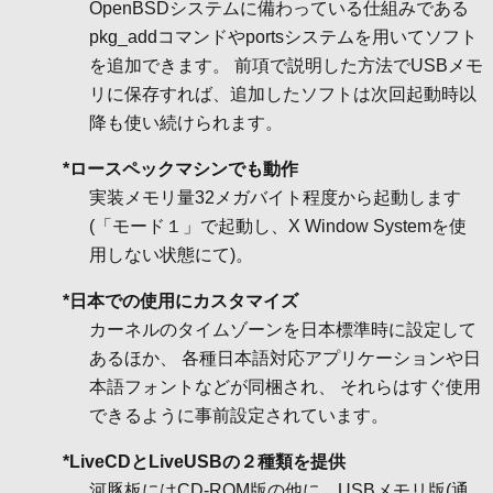
OpenBSDシステムに備わっている仕組みである
pkg_addコマンドやportsシステムを用いてソフト
を追加できます。 前項で説明した方法でUSBメモ
リに保存すれば、追加したソフトは次回起動時以
降も使い続けられます。
*ロースペックマシンでも動作
実装メモリ量32メガバイト程度から起動します
(「モード１」で起動し、X Window Systemを使
用しない状態にて)。
*日本での使用にカスタマイズ
カーネルのタイムゾーンを日本標準時に設定して
あるほか、 各種日本語対応アプリケーションや日
本語フォントなどが同梱され、 それらはすぐ使用
できるように事前設定されています。
*LiveCDとLiveUSBの２種類を提供
河豚板にはCD-ROM版の他に、USBメモリ版(通