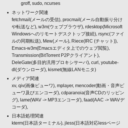
groff, sudo, ncurses
ネットワーク関連
fetchmail(メールの受信), procmail(メール自動振り分け
や転送など), w3m(ウェブブラウザ), rdesktop(Microsoft
Windowsへのリモートデスクトップ接続), rsync(ファイ
ルの同期転送), Mew(メール), Riece(IRC (チャット)),
Emacs-w3m(Emacsエディタ上でのウェブ閲覧),
Transmission(BitTorrent P2Pクライアント),
DeleGate(多目的汎用プロキシサーバ), curl, youtube-
dl(ダウンローダ), kismet(無線LANモニタ)
メディア関連
xv, qiv(画像ビューワ), mplayer, mencoder(動画・音声ビ
ューワ及びエンコーダ), cdparanoia(音声CDのリッピン
グ), lame(WAV -> MP3エンコーダ), faad(AAC -> WAVデ
コーダ),
日本語処理関連
kterm(日本語ターミナル), jless(日本語対応lessページ