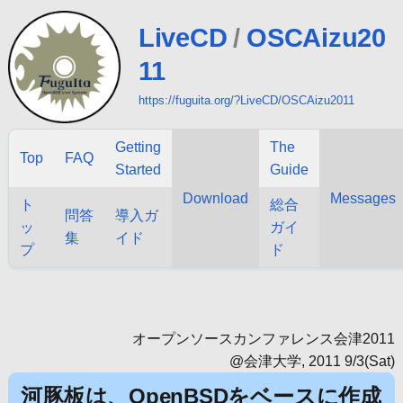
LiveCD
/
OSCAizu20
11
https://fuguita.org/?LiveCD/OSCAizu2011
Getting
The
Top
FAQ
Started
Guide
Download
Messages
ト
総合
問答
導入ガ
ッ
ガイ
集
イド
プ
ド
オープンソースカンファレンス会津2011
@会津大学, 2011 9/3(Sat)
河豚板は、OpenBSDをベースに作成