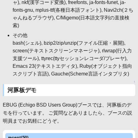
ャ), nkf(漢字コード変換), freefonts, ja-fonts-funet, ja-
fonts-gnu, mplus-ttf(各種日本語フォント), Navi2ch(２ち
ゃんねるブラウザ), C/Migemo(日本語文字列の直接検
索)
その他
bash(シェル), bzip2/zip/unzip(ファイル圧縮・展開),
screen(テキストスクリーンマネージャ), rlwrap(行入力
支援ツール), ttyrec(ttyセッションレコーダ/プレーヤ),
Emacs 23(テキストエディタ), Ruby(オブジェクト指向
スクリプト言語), Gauche(Scheme言語インタプリタ)
↑
河豚板デモ
EBUG (Echigo BSD Users Group)ブースでは、河豚板のデ
モを行っています。 ご質問などありましたら、ブースの説
明員までお気軽にどうぞ。
recent(50)