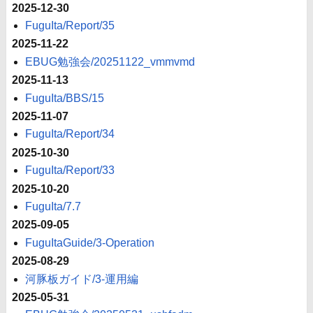
2025-12-30
FuguIta/Report/35
2025-11-22
EBUG勉強会/20251122_vmmvmd
2025-11-13
FuguIta/BBS/15
2025-11-07
FuguIta/Report/34
2025-10-30
FuguIta/Report/33
2025-10-20
FuguIta/7.7
2025-09-05
FuguItaGuide/3-Operation
2025-08-29
河豚板ガイド/3-運用編
2025-05-31