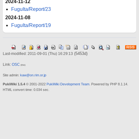
2024-11-12
FuguIta/Report/23
2024-11-08
FuguIta/Report/19
(5453d)
Last-modified: 2011-09-01 (Thu) 16:29:13
Link:
OSC
(89d)
Site admin:
kaw@on.rim.or.jp
PukiWiki 1.5.4
© 2001-2022
PukiWiki Development Team
. Powered by PHP 8.1.14.
HTML convert time: 0.034 sec.