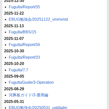
2025-12-30
FuguIta/Report/35
2025-11-22
EBUG勉強会/20251122_vmmvmd
2025-11-13
FuguIta/BBS/15
2025-11-07
FuguIta/Report/34
2025-10-30
FuguIta/Report/33
2025-10-20
FuguIta/7.7
2025-09-05
FuguItaGuide/3-Operation
2025-08-29
河豚板ガイド/3-運用編
2025-05-31
EBUG勉強会/20250531_usbfadm