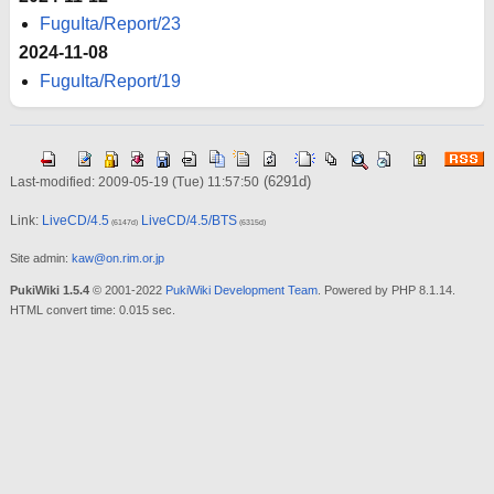
FuguIta/Report/23
2024-11-08
FuguIta/Report/19
(6291d)
Last-modified: 2009-05-19 (Tue) 11:57:50
Link:
LiveCD/4.5
LiveCD/4.5/BTS
(6147d)
(6315d)
Site admin:
kaw@on.rim.or.jp
PukiWiki 1.5.4
© 2001-2022
PukiWiki Development Team
. Powered by PHP 8.1.14.
HTML convert time: 0.015 sec.