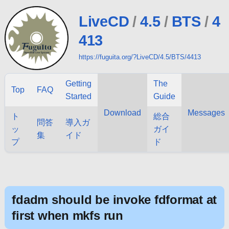
LiveCD
/
4.5
/
BTS
/
4
413
https://fuguita.org/?LiveCD/4.5/BTS/4413
Getting
The
Top
FAQ
Started
Guide
Download
Messages
ト
総合
問答
導入ガ
ッ
ガイ
集
イド
プ
ド
fdadm should be invoke fdformat at
first when mkfs run