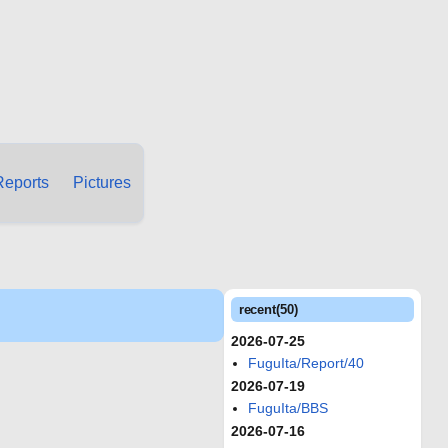
Reports
Pictures
recent(50)
2026-07-25
FuguIta/Report/40
2026-07-19
FuguIta/BBS
2026-07-16