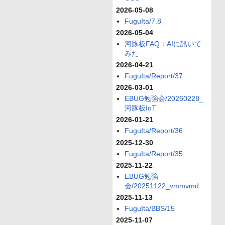
2026-05-08
FuguIta/7.8
2026-05-04
河豚板FAQ：AIに訊いて
みた
2026-04-21
FuguIta/Report/37
2026-03-01
EBUG勉強会/20260228_
河豚板IoT
2026-01-21
FuguIta/Report/36
2025-12-30
FuguIta/Report/35
2025-11-22
EBUG勉強
会/20251122_vmmvmd
2025-11-13
FuguIta/BBS/15
2025-11-07