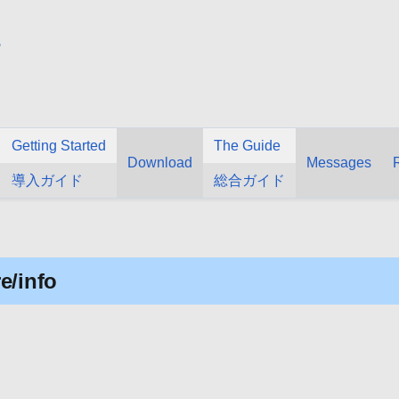
1
Getting Started
The Guide
Download
Messages
導入ガイド
総合ガイド
e/info