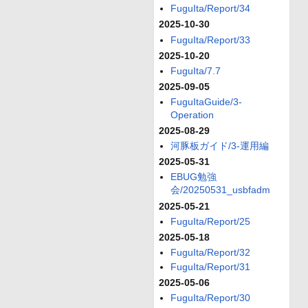
FuguIta/Report/34
2025-10-30
FuguIta/Report/33
2025-10-20
FuguIta/7.7
2025-09-05
FuguItaGuide/3-
Operation
2025-08-29
河豚板ガイド/3-運用編
2025-05-31
EBUG勉強
会/20250531_usbfadm
2025-05-21
FuguIta/Report/25
2025-05-18
FuguIta/Report/32
FuguIta/Report/31
2025-05-06
FuguIta/Report/30