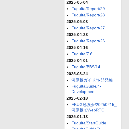
2025-05-04
FuguIta/Report/29
FuguIta/Report/28
2025-05-03
FuguIta/Report/27
2025-04-23
FuguIta/Report/26
2025-04-16
FuguIta/7.6
2025-04-01
FuguIta/BBS/14
2025-03-24
河豚板ガイド/4-開発編
FuguItaGuide/4-
Development
2025-02-18
EBUG勉強会/20250215_
河豚板でWebRTC
2025-01-13
FuguIta/StartGuide