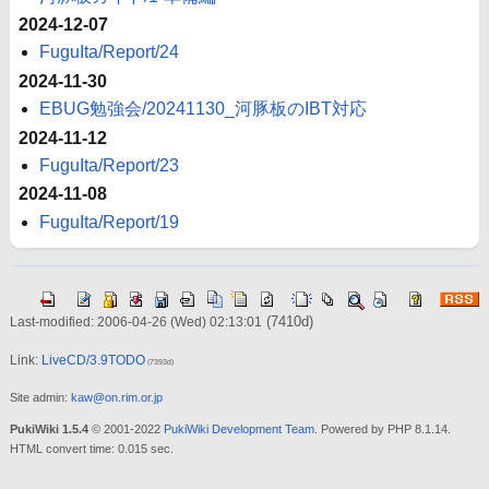
2024-12-07
FuguIta/Report/24
2024-11-30
EBUG勉強会/20241130_河豚板のIBT対応
2024-11-12
FuguIta/Report/23
2024-11-08
FuguIta/Report/19
(7410d)
Last-modified: 2006-04-26 (Wed) 02:13:01
Link:
LiveCD/3.9TODO
(7393d)
Site admin:
kaw@on.rim.or.jp
PukiWiki 1.5.4
© 2001-2022
PukiWiki Development Team
. Powered by PHP 8.1.14.
HTML convert time: 0.015 sec.