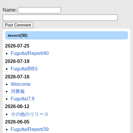
Name:
recent(50)
2026-07-25
FuguIta/Report/40
2026-07-19
FuguIta/BBS
2026-07-16
Welcome
河豚板
FuguIta/7.9
2026-06-12
その他のリリース
2026-06-05
FuguIta/Report/39