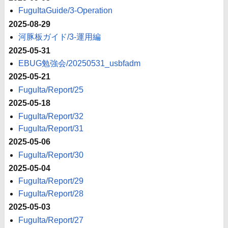
FuguItaGuide/3-Operation
2025-08-29
河豚板ガイド/3-運用編
2025-05-31
EBUG勉強会/20250531_usbfadm
2025-05-21
FuguIta/Report/25
2025-05-18
FuguIta/Report/32
FuguIta/Report/31
2025-05-06
FuguIta/Report/30
2025-05-04
FuguIta/Report/29
FuguIta/Report/28
2025-05-03
FuguIta/Report/27