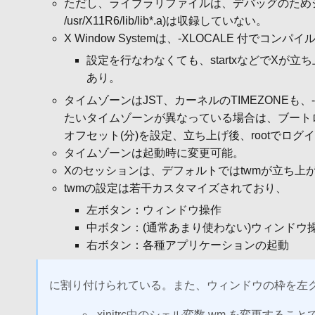
ただし、ライブラリファイルは、デバッグのためシンボル
/usr/X11R6/lib/lib*.a)は収録していない。
X Window Systemは、-XLOCALE 付
設定を行なわなくても、startxなどでXが立ち上
あり。
タイムゾーンはJST、カーネルのTIMEZONEも
たいタイムゾーンが異なっている場合は、ブートローダのプロ
オフセット(分)を設定、立ち上げ後、rootでログイン
タイムゾーンは起動時に変更可能。
Xのセッションは、デフォルトではtwmが立ち上
twmの設定は若干カスタマイズされており、
左ボタン：ウィンドウ操作
中ボタン：(通常あまり使わない)ウィンドウ
右ボタン：各種アプリケーションの起動
に割り付けられている。また、ウィンドウの枠を左クリックでr
.xinitrc中のシェル変数 wm を変更することで