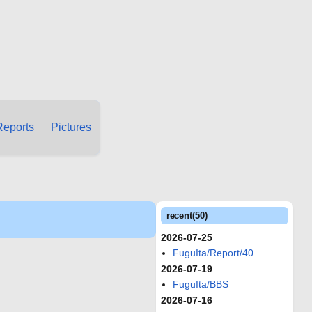
Reports
Pictures
recent(50)
2026-07-25
FuguIta/Report/40
2026-07-19
FuguIta/BBS
2026-07-16