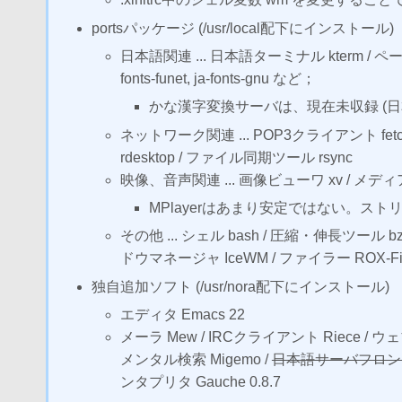
portsパッケージ (/usr/local配下にインストール)
日本語関連 ... 日本語ターミナル kterm / ページ
fonts-funet, ja-fonts-gnu など；
かな漢字変換サーバは、現在未収録 (日本
ネットワーク関連 ... POP3クライアント fetc
rdesktop / ファイル同期ツール rsync
映像、音声関連 ... 画像ビューワ xv / メディアプ
MPlayerはあまり安定ではない。ス
その他 ... シェル bash / 圧縮・伸長ツール 
ドウマネージャ IceWM / ファイラー ROX-Fil
独自追加ソフト (/usr/nora配下にインストール)
エディタ Emacs 22
メーラ Mew / IRCクライアント Riece /
メンタル検索 Migemo /
日本語サーバフロントエ
ンタプリタ Gauche 0.8.7