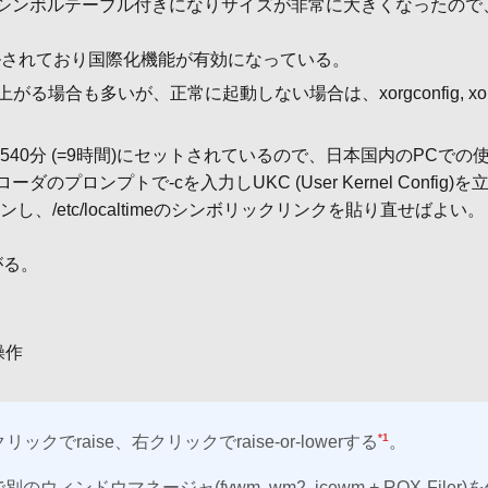
テーブル付きになりサイズが非常に大きくなったので、静的ライブラリ 
でコンパイルされており国際化機能が有効になっている。
がる場合も多いが、正常に起動しない場合は、xorgconfig, x
、-540分 (=9時間)にセットされているので、日本国内のPC
ンプトで-cを入力しUKC (User Kernel Config)を立
し、/etc/localtimeのシンボリックリンクを貼り直せばよい。
がる。
操作
*1
aise、右クリックでraise-or-lowerする
。
別のウィンドウマネージャ(fvwm, wm2, icewm + ROX-Fil