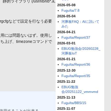
(/usr/lib/lib*.a,
2026-05-08
FuguIta/7.8
2026-05-04
orgcfgなどで設定を行なう必要
河豚板FAQ：AIに訊いて
みた
2026-04-21
での使用には問題ないはず。使用し
FuguIta/Report/37
ち上げ、timezoneコマンドで
2026-03-01
EBUG勉強会/20260228_
河豚板IoT
2026-01-21
FuguIta/Report/36
2025-12-30
FuguIta/Report/35
2025-11-22
EBUG勉強
会/20251122_vmmvmd
2025-11-13
FuguIta/BBS/15
2025-11-07
er)を使用することが出来る。