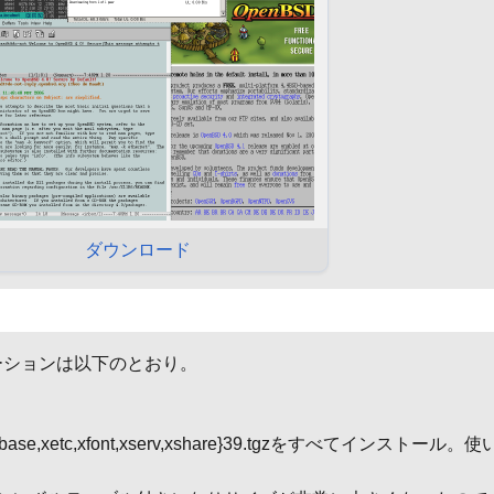
ダウンロード
プリケーションは以下のとおり。
,misc,xbase,xetc,xfont,xserv,xshare}39.tgzをすべて