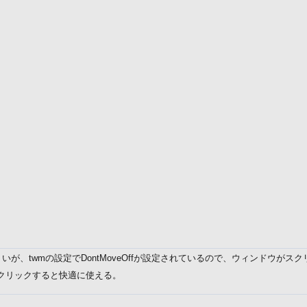
が、twmの設定でDontMoveOffが設定されているので、ウィンドウが
クリックすると快適に使える。