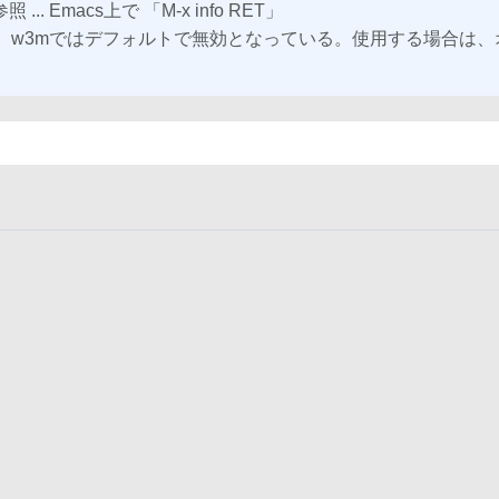
. Emacs上で 「M-x info RET」
で使用可能。w3mではデフォルトで無効となっている。使用する場合
。