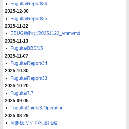
FuguIta/Report/36
2025-12-30
FuguIta/Report/35
2025-11-22
EBUG勉強会/20251122_vmmvmd
2025-11-13
FuguIta/BBS/15
2025-11-07
FuguIta/Report/34
2025-10-30
FuguIta/Report/33
2025-10-20
FuguIta/7.7
2025-09-05
FuguItaGuide/3-Operation
2025-08-29
河豚板ガイド/3-運用編