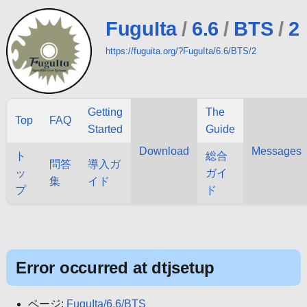
FuguIta
/
6.6
/
BTS
/
2
https://fuguita.org/?FuguIta/6.6/BTS/2
Getting
The
Top
FAQ
Started
Guide
Download
Messages
ト
総合
問答
導入ガ
ッ
ガイ
集
イド
プ
ド
Error occurred at dtjsetup
ページ:
FuguIta/6.6/BTS