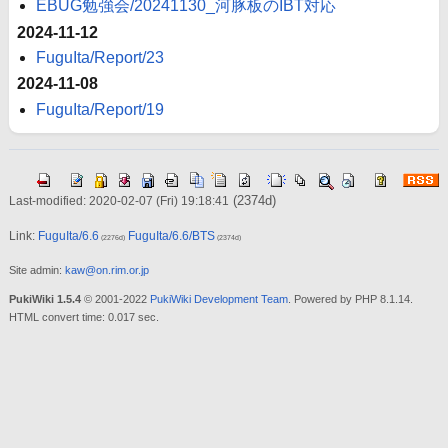
EBUG勉強会/20241130_河豚板のIBT対応
2024-11-12
FuguIta/Report/23
2024-11-08
FuguIta/Report/19
(2374d)
Last-modified: 2020-02-07 (Fri) 19:18:41
Link:
FuguIta/6.6
FuguIta/6.6/BTS
(2276d)
(2374d)
Site admin:
kaw@on.rim.or.jp
PukiWiki 1.5.4
© 2001-2022
PukiWiki Development Team
. Powered by PHP 8.1.14.
HTML convert time: 0.017 sec.