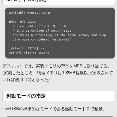
available memory: 2031M

Enter mfs size.

  You can add suffix K, M, or G.

  % is a percentage of memory size.

  and %% is a percentage of the total memory and swap.

  otherwise considered "megabytes"

[default: 1523M] ->

set mfs size to 1523MB
デフォルトでは、実装メモリの75%をMFSに割り当てる。
(実測したところ、物理メモリは192MB程度以上実装されて
いれば使用可能となった)
↑
起動モードの指定
LiveUSBの標準的なモードである起動モード０で起動。