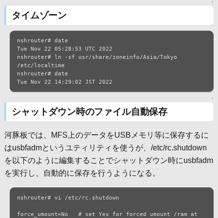
↑
タイムゾーン
nshrouter# date

Tue Nov 22 05:28:53 UTC 2022

nshrouter# ln -sf usr/share/zoneinfo/Asia/Tokyo 
/etc/localtime

nshrouter# date

Tue Nov 22 14:29:02 JST 2022
↑
シャットダウン時のファイル自動保存
河豚板では、MFS上のデータをUSBメモリ等に保存するに
はusbfadmというユティリティを使うが、/etc/rc.shutdown
を以下のように編集することでシャットダウン時にusbfadm
を実行し、自動的に保存を行うようになる。
nshrouter# vi /etc/rc.shutdown

force_umount=No   # set Yes for forced umount /ram at 