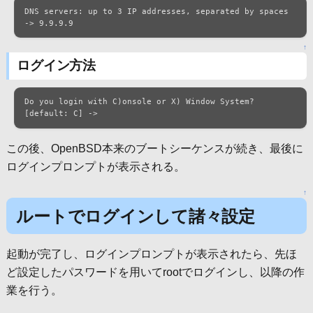
DNS servers: up to 3 IP addresses, separated by spaces

-> 9.9.9.9
↑
ログイン方法
Do you login with C)onsole or X) Window System?

[default: C] ->
この後、OpenBSD本来のブートシーケンスが続き、最後に
ログインプロンプトが表示される。
↑
ルートでログインして諸々設定
起動が完了し、ログインプロンプトが表示されたら、先ほ
ど設定したパスワードを用いてrootでログインし、以降の作
業を行う。