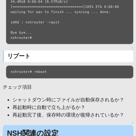
34.4MiB 0:00:04 [8.57MiB/s] 
[=================================]105% ETA 0:00:00

waiting for pax to finish ... syncing ... done.

sd0d : nshrouter ->quit

Bye bye...

nshrouter# 
↑
リブート
nshrouter# reboot
チェック項目
シャットダウン時にファイルが自動保存されるか？
再起動時に自動で立ち上がるか？
再起動完了後、保存時の環境が復帰されているか？
↑
NSH関連の設定