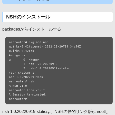
↑
NSHのインストール
packagesからインストールする
nshrouter# pkg_add nsh

quirks-6.42(signed) 2022-11-20T19:34:54Z

quirks-6.42:ok

Ambiguous:

a	0: <None>

	1: nsh-1.0.20220919

	2: nsh-1.0.20220919-static

Your choice: 1

nsh-1.0.20220919:ok

nshrouter# nsh

% NSH v1.0

nshrouter.local/quit

% Session terminated.

nshrouter#
nsh-1.0.20220919-staticは、NSHの静的リンク版(chrootし