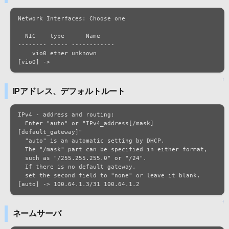
Network Interfaces: Choose one

  NIC	 type	   Name

-------- ----- ------------

    vio0 ether unknown

[vio0] ->
↑
IPアドレス、デフォルトルート
IPv4 - address and routing:

  Enter "auto" or "IPv4_address[/mask] 
[default_gateway]"

  "auto" is an automatic setting by DHCP.

  The "/mask" part can be specified in either format,

  such as "/255.255.255.0" or "/24".

  If there is no default gateway,

  set the second field to "none" or leave it blank.

[auto] -> 100.64.1.3/31 100.64.1.2
↑
ネームサーバ