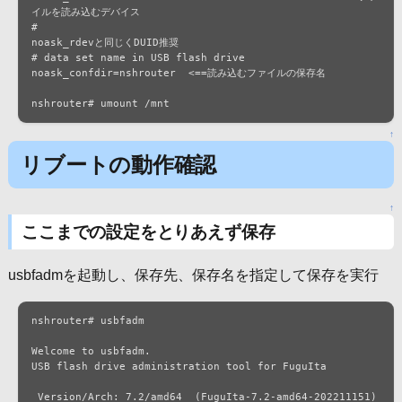
イルを読み込むデバイス

#                                                   
noask_rdevと同じくDUID推奨

# data set name in USB flash drive

noask_confdir=nshrouter  <==読み込むファイルの保存名

nshrouter# umount /mnt
↑
リブートの動作確認
↑
ここまでの設定をとりあえず保存
usbfadmを起動し、保存先、保存名を指定して保存を実行
nshrouter# usbfadm

Welcome to usbfadm.

USB flash drive administration tool for FuguIta

 Version/Arch: 7.2/amd64  (FuguIta-7.2-amd64-202211151)
