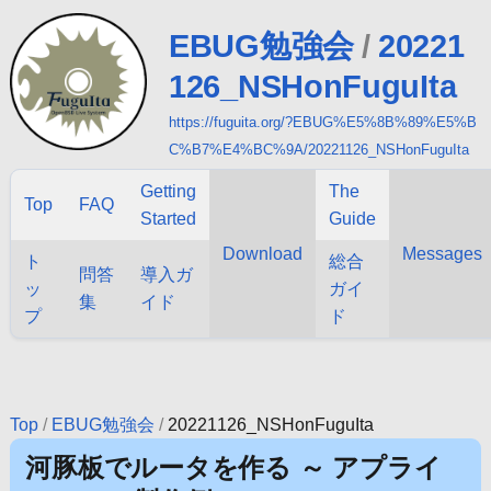
EBUG勉強会
/
20221
126_NSHonFuguIta
https://fuguita.org/?EBUG%E5%8B%89%E5%B
C%B7%E4%BC%9A/20221126_NSHonFuguIta
Getting
The
Top
FAQ
Started
Guide
Download
Messages
ト
総合
問答
導入ガ
ッ
ガイ
集
イド
プ
ド
Top
/
EBUG勉強会
/
20221126_NSHonFuguIta
河豚板でルータを作る ～ アプライ