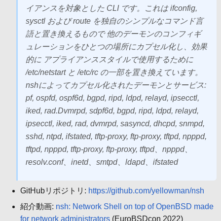
イアンスを対象とした CLI です。これは ifconfig,
sysctl および route を独自のシンプルなコマンド言
語と置き換えるもので 他のデーモンのコンフィギ
ュレーションをひとつの場所にカプセル化し、効果
的に アプライアンススタイルで使用するために
/etc/netstart と /etc/rc の一部を置き換えています。
nshによってカプセル化されたデーモンとサービス:
pf, ospfd, ospf6d, bgpd, ripd, ldpd, relayd, ipsecctl,
iked, rad.Dvmrpd, sdpf6d, bgpd, ripd, ldpd, relayd,
ipsecctl, iked, rad, dvmrpd, sasyncd, dhcpd, snmpd,
sshd, ntpd, ifstated, tftp-proxy, ftp-proxy, tftpd, npppd,
tftpd, npppd, tftp-proxy, ftp-proxy, tftpd、npppd、
resolv.conf、inetd、smtpd、ldapd、ifstated
GitHubリポジトリ:
https://github.com/yellowman/nsh
紹介動画:
nsh: Network Shell on top of OpenBSD made
for network administrators
(EuroBSDcon 2022)