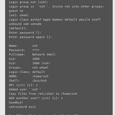
Login group nsh [nsh]:

Login group is ``nsh''. Invite nsh into other groups: 
guest no

[no]: wheel

Login class authpf bgpd daemon default pbuild staff 
unbound vmd xenodm

[default]:

Enter password []:

Enter password again []:

Name:	     nsh

Password:    ****

Fullname:    Network SHell

Uid:	     1000

Gid:	     1000 (nsh)

Groups:	     nsh wheel

Login Class: default

HOME:	     /home/nsh

Shell:	     /bin/ksh

OK? (y/n) [y]: y

Added user ``nsh''

Copy files from /etc/skel to /home/nsh

Add another user? (y/n) [y]: n

Goodbye!

nshrouter# exit
