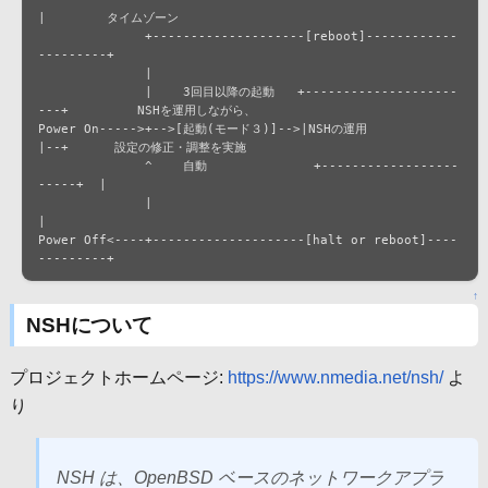
|        タイムゾーン

              +--------------------[reboot]------------
---------+

              |                                                  

              |    3回目以降の起動   +--------------------
---+         NSHを運用しながら、

Power On----->+-->[起動(モード３)]-->|NSHの運用              
|--+      設定の修正・調整を実施

              ^    自動              +------------------
-----+  |

              |                                                 
|

Power Off<----+--------------------[halt or reboot]----
---------+
↑
NSHについて
プロジェクトホームページ:
https://www.nmedia.net/nsh/
よ
り
NSH は、OpenBSD ベースのネットワークアプラ