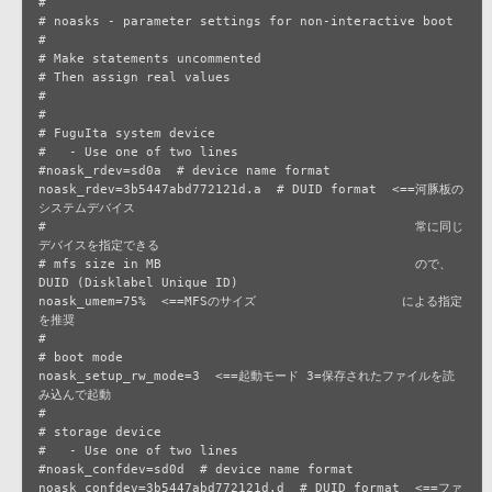
#

# noasks - parameter settings for non-interactive boot

#

# Make statements uncommented

# Then assign real values

#

#

# FuguIta system device

#   - Use one of two lines

#noask_rdev=sd0a  # device name format

noask_rdev=3b5447abd772121d.a  # DUID format  <==河豚板の
システムデバイス

#                                                常に同じ
デバイスを指定できる

# mfs size in MB                                 ので、
DUID (Disklabel Unique ID)

noask_umem=75%  <==MFSのサイズ                   による指定
を推奨

#

# boot mode

noask_setup_rw_mode=3  <==起動モード 3=保存されたファイルを読
み込んで起動

#

# storage device

#   - Use one of two lines

#noask_confdev=sd0d  # device name format

noask_confdev=3b5447abd772121d.d  # DUID format  <==ファ