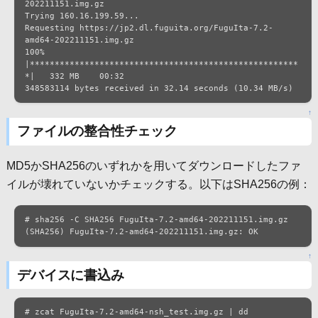
202211151.img.gz

Trying 160.16.199.59...

Requesting https://jp2.dl.fuguita.org/FuguIta-7.2-
amd64-202211151.img.gz

100% 
|******************************************************
*|   332 MB    00:32

348583114 bytes received in 32.14 seconds (10.34 MB/s)
↑
ファイルの整合性チェック
MD5かSHA256のいずれかを用いてダウンロードしたファ
イルが壊れていないかチェックする。以下はSHA256の例：
# sha256 -C SHA256 FuguIta-7.2-amd64-202211151.img.gz

(SHA256) FuguIta-7.2-amd64-202211151.img.gz: OK
↑
デバイスに書込み
# zcat FuguIta-7.2-amd64-nsh_test.img.gz | dd 