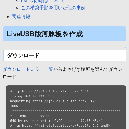
nshの初期化について
この構築手順を用いた他の事例
関連情報
↑
LiveUSB版河豚板を作成
↑
ダウンロード
ダウンロードミラー一覧
からよさげな場所を選んでダウン
ロード
# ftp https://jp2.dl.fuguita.org/SHA256

Trying 160.16.199.59...

Requesting https://jp2.dl.fuguita.org/SHA256

100% 
|******************************************************
*|   640       00:00

640 bytes received in 0.00 seconds (2.65 MB/s)

# ftp https://jp2.dl.fuguita.org/FuguIta-7.2-amd64-