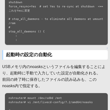
shutdown

force_resync=Yes  # set Yes to re-sync at shutdown  <== 
これをYesに変更

# stop_all_daemons - to eliminate all daemons at umount 
/ram

#

stop_all_daemons () {

    :

    :
↑
起動時の設定の自動化
USBメモリ内のnoasksというファイルを編集することによ
り、起動時に手動で入力していた設定が自動化される。
前回の終了時に保存したファイルの読み込みも、この
noasks内で指定する。
nshrouter# mount /dev/sd0d /mnt

nshrouter# vi /mnt/livecd-config/7.2/amd64/noasks
