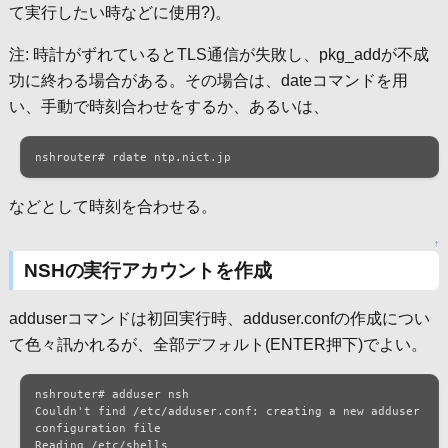
て実行したい時などに使用?)。
注: 時計がずれているとTLS通信が失敗し、pkg_addが不成
功に終わる場合がある。その場合は、dateコマンドを用
い、手動で時刻合わせをするか、あるいは、
nshrouter# rdate ntp.nict.jp
などとして時刻を合わせる。
↑
NSHの実行アカウントを作成
adduserコマンドは初回実行時、adduser.confの作成につい
て色々訊かれるが、全部デフォルト(ENTER押下)でよい。
nshrouter# adduser nsh

Couldn't find /etc/adduser.conf: creating a new adduser 
configuration file

Reading /etc/shells
