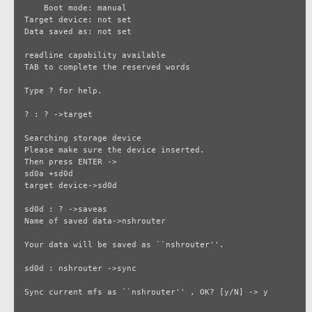
    Boot mode: manual

Target device: not set

Data saved as: not set

readline capability available

TAB to complete the reserved words

Type ? for help.

? : ? ->target

Searching storage device

Please make sure the device inserted.

Then press ENTER ->

sd0a +sd0d

target device->sd0d

sd0d : ? ->saveas

Name of saved data->nshrouter

Your data will be saved as ``nshrouter''.

sd0d : nshrouter ->sync

Sync current mfs as ``nshrouter'' , OK? [y/N] -> y
