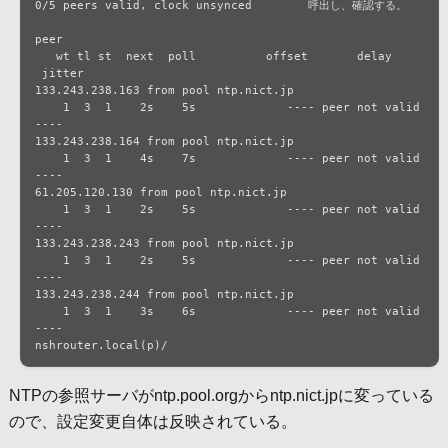
0/5 peers valid, clock unsynced        呼出し、確認する。

peer

   wt tl st  next  poll		 offset	      delay	
 jitter

133.243.238.163 from pool ntp.nict.jp

    1  3  1    2s    5s		    ---- peer not valid 
----

133.243.238.164 from pool ntp.nict.jp

    1  3  1    4s    7s		    ---- peer not valid 
----

61.205.120.130 from pool ntp.nict.jp

    1  3  1    2s    5s		    ---- peer not valid 
----

133.243.238.243 from pool ntp.nict.jp

    1  3  1    2s    5s		    ---- peer not valid 
----

133.243.238.244 from pool ntp.nict.jp

    1  3  1    3s    6s		    ---- peer not valid 
----

nshrouter.local(p)/
NTPの参照サーバがntp.pool.orgからntp.nict.jpに変っている
ので、設定変更自体は反映されている。