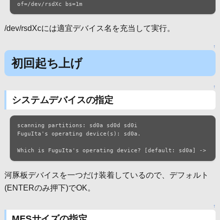
of=/dev/rsdXc bs=1m
/dev/rsdXcには適宜デバイス名を充当して実行。
↑
初回起ち上げ
↑
システムデバイスの指定
scanning partitions: sd0a sd0d sd0i

FuguIta's operating device(s): sd0a.

Which is FuguIta's operating device? [default: sd0a] ->
河豚板デバイスを一つだけ装着しているので、デフォルト
(ENTERのみ押下)でOK。
↑
MFSサイズの指定