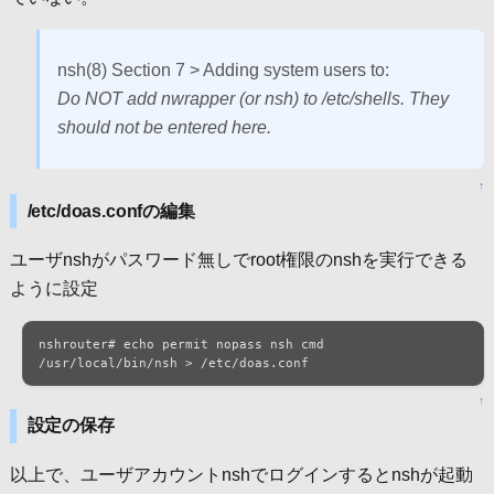
nsh(8) Section 7 > Adding system users to:
Do NOT add nwrapper (or nsh) to /etc/shells. They
should not be entered here.
↑
/etc/doas.confの編集
ユーザnshがパスワード無しでroot権限のnshを実行できる
ように設定
nshrouter# echo permit nopass nsh cmd 
/usr/local/bin/nsh > /etc/doas.conf
↑
設定の保存
以上で、ユーザアカウントnshでログインするとnshが起動