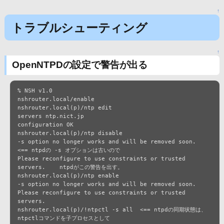
↑
トラブルシューティング
↑
OpenNTPDの設定で警告が出る
% NSH v1.0

nshrouter.local/enable

nshrouter.local(p)/ntp edit

servers ntp.nict.jp

configuration OK

nshrouter.local(p)/ntp disable

-s option no longer works and will be removed soon.      
<== ntpdの -s オプションは古いので

Please reconfigure to use constraints or trusted 
servers.    ntpdがこの警告を出す。

nshrouter.local(p)/ntp enable

-s option no longer works and will be removed soon.

Please reconfigure to use constraints or trusted 
servers.

nshrouter.local(p)/!ntpctl -s all  <== ntpdの同期状態は、
ntpctlコマンドを子プロセスとして
