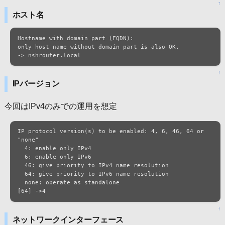
↑
ホスト名
Hostname with domain part (FQDN):

only host name without domain part is also OK.

-> nshrouter.local
↑
IPバージョン
今回はIPv4のみでの運用を想定
IP protocol version(s) to be enabled: 4, 6, 46, 64 or 
"none"

  4: enable only IPv4

  6: enable only IPv6

  46: give priority to IPv4 name resolution

  64: give priority to IPv6 name resolution

  none: operate as standalone

[64] ->4
↑
ネットワークインターフェース