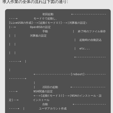
導入作業の全体の流れは下図の通り:
                   初回起動          +-------------------
----+         モード０で起動し、

[LiveUSBの作成]-->[起動(モード０)]-->|河豚板の設定:          
|--+        OpenBSDの設定

                   手動              |  終了時のファイル保存 
|  |        河豚板の設定

                                     |  起動時の自動読込     
|  |

                                     |  etc...               
|  |

                                     +-----------------
------+  |

|

              +--------------------[reboot]------------
---------+

              |                                                  

              |    2回目の起動       +-------------------
----+         NSH関連の設定

              +-->[起動(モード３)]-->|NSHのインストール・設
定|--+        インストール

                   自動              +------------------
-----+  |        ユーザアカウント作成
