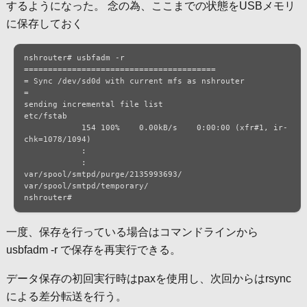
するようになった。 念の為、ここまでの状態をUSBメモリ
に保存しておく
nshrouter# usbfadm -r

========================================

= Sync /dev/sd0d with current mfs as nshrouter

=

sending incremental file list

etc/fstab

            154 100%    0.00kB/s    0:00:00 (xfr#1, ir-
chk=1078/1094)

            :

            :

var/spool/smtpd/purge/2135993693/

var/spool/smtpd/temporary/

nshrouter# 
一度、保存を行っている場合はコマンドラインから
usbfadm -r で保存を再実行できる。
データ保存の初回実行時はpaxを使用し、次回からはrsync
による差分転送を行う。