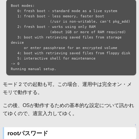
Boot modes:

   0: fresh boot - standard mode as a live system

   1: fresh boot - less memory, faster boot

		  (/usr is non-writable, can't pkg_add)

   2: fresh boot - works using only RAM

		  (about 1GB or more of RAM required)

   3: boot with retrieving saved files from storage 
device

      or enter passphrase for an encrypted volume

   4: boot with retrieving saved files from floppy disk

   5: interactive shell for maintenance

-> 0

Running manual setup.
モード２での起動も可。この場合、運用中は完全オン・メ
モリで動作する。
この後、OSが動作するための基本的な設定について訊かれ
てゆくので、適宜入力してゆく。
↑
rootパスワード