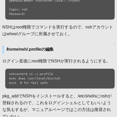
OpenBSD/amd64 (nshrouter.local) (tty00)

login: nsh

Password:
NSHはroot権限でコマンドを実行するので、nshアカウント
はwheelグループに所属させておく。
↑
/home/nsh/.profileの編集
ログイン直後にroot権限でNSHが実行されるようにする。
nshrouter$ vi ~/.profile

exec doas /usr/local/bin/nsh

exit  # for fail safe
pkg_addでNSHをインストールすると、/etc/shellsにnshが
登録されるので、これをログインシェルとしてもいいよう
な気もするが、マニュアルページではこの方法は推奨され
ていない。