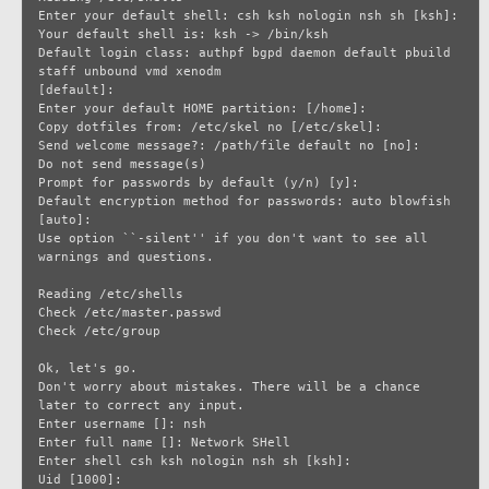
Enter your default shell: csh ksh nologin nsh sh [ksh]:

Your default shell is: ksh -> /bin/ksh

Default login class: authpf bgpd daemon default pbuild 
staff unbound vmd xenodm

[default]:

Enter your default HOME partition: [/home]:

Copy dotfiles from: /etc/skel no [/etc/skel]:

Send welcome message?: /path/file default no [no]:

Do not send message(s)

Prompt for passwords by default (y/n) [y]:

Default encryption method for passwords: auto blowfish 
[auto]:

Use option ``-silent'' if you don't want to see all 
warnings and questions.

Reading /etc/shells

Check /etc/master.passwd

Check /etc/group

Ok, let's go.

Don't worry about mistakes. There will be a chance 
later to correct any input.

Enter username []: nsh

Enter full name []: Network SHell

Enter shell csh ksh nologin nsh sh [ksh]:

Uid [1000]:
