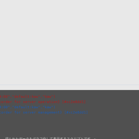
9:00","default:kaw","kaw")
corder for server operation} [#xc2e8dd1]
9:00","default:kaw","kaw")
corder for server management} [#xc2e8dd1]
定・記録し、得られたデータをグラフ化して表示するスクリプトです。~
