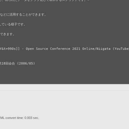
などに活用することができます。

作している様子です。

ができます。

&t=990s]] - Open Source Conference 2021 Online/Niigata (YouTube
18回会合 (2006/05)

ML convert time: 0.003 sec.