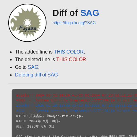
Diff of
SAG
https://fuguita.org/?SAG
The added line is
THIS COLOR
.
The deleted line is
THIS COLOR
.
Go to
SAG
.
Deleting diff of SAG
#author("2024-09-01T14:20:41+09:00;2024-07-23T18:11:25+0
*SAG  -  System Activity Grapher&br;SIZE(20){a flight re
#author("2025-01-29T15:30:30+09:00;2024-07-23T18:11:25+0
*SAG  -  System Activity Grapher&br;SIZE(20){a flight re
RIGHT:川俣吉広, kaw@on.rim.or.jp~

RIGHT:2004年 9月 30日~

改訂: 2023年 6月 3日

SAG (System Activity Grapher)は、システムの動作状態を測