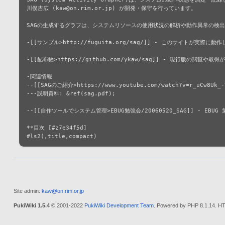
川俣吉広 (kaw@on.rim.or.jp) が開発・保守を行っています。

SAGの生成するグラフは、システムリソースの使用状況の解析や動作異常の検出
-[[サンプル>http://fuguita.org/sag/]] - このサイトが実際に動
-[[配布物>https://github.com/ykaw/sag]] - 現行版の閲覧や取得
-関連情報

--[[SAGのご紹介>https://www.youtube.com/watch?v=r_uCw8Uk_-Y
---説明資料: &ref(sag.pdf);

--[[自作ツールでシステム管理>EBUG勉強会/20060520_SAG]] - EBUG 第
**目次 [#z7e34f5d]

Site admin:
kaw@on.rim.or.jp
PukiWiki 1.5.4
© 2001-2022
PukiWiki Development Team
. Powered by PHP 8.1.14. HT