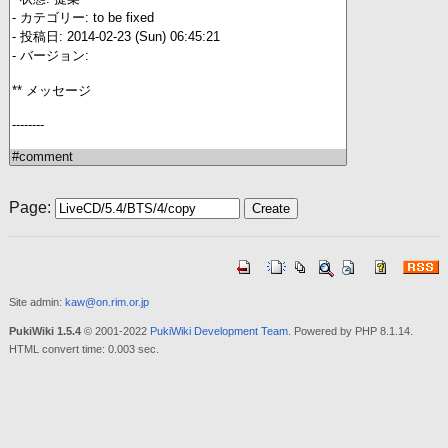
Page:
Site admin:
kaw@on.rim.or.jp
PukiWiki 1.5.4
© 2001-2022
PukiWiki Development Team
. Powered by PHP 8.1.14.
HTML convert time: 0.003 sec.