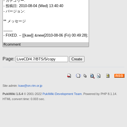
Page:
Site admin:
kaw@on.rim.or.jp
PukiWiki 1.5.4
© 2001-2022
PukiWiki Development Team
. Powered by PHP 8.1.14.
HTML convert time: 0.003 sec.