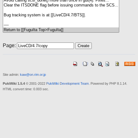
Page:
Site admin:
kaw@on.rim.or.jp
PukiWiki 1.5.4
© 2001-2022
PukiWiki Development Team
. Powered by PHP 8.1.14.
HTML convert time: 0.003 sec.