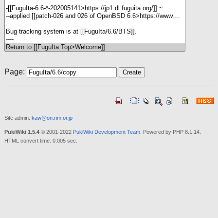
Page:
Site admin:
kaw@on.rim.or.jp
PukiWiki 1.5.4
© 2001-2022
PukiWiki Development Team
. Powered by PHP 8.1.14.
HTML convert time: 0.005 sec.