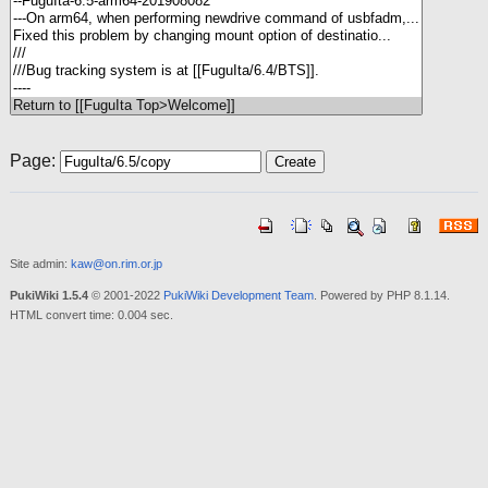
Page:
Site admin:
kaw@on.rim.or.jp
PukiWiki 1.5.4
© 2001-2022
PukiWiki Development Team
. Powered by PHP 8.1.14.
HTML convert time: 0.004 sec.