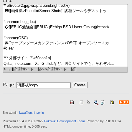
End:
Page:
Site admin:
kaw@on.rim.or.jp
PukiWiki 1.5.4
© 2001-2022
PukiWiki Development Team
. Powered by PHP 8.1.14.
HTML convert time: 0.005 sec.