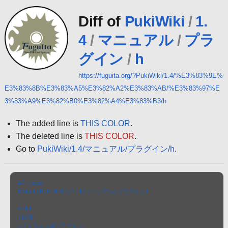
Diff of
PukiWiki
/
1.
4
/
マニュアル
/
プラ
グイン
/
h
https://fuguita.org/?PukiWiki/1.4/%E3%83%9E%
E3%83%8B%E3%83%A5%E3%82%A2%E3%83%AB/%E3%83%97%E
3%83%A9%E3%82%B0%E3%82%A4%E3%83%B3/h
The added line is
THIS COLOR
.
The deleted line is
THIS COLOR
.
Go to
PukiWiki/1.4/マニュアル/プラグイン/h
.
#freeze

#navi(PukiWiki/1.4/マニュアル/プラグイン)

**hr 

:種別|

~インライン型プラグイン
