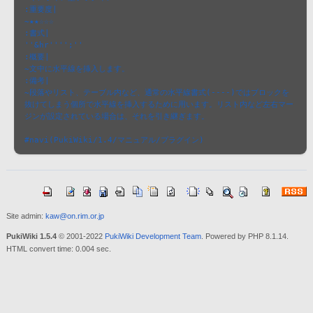
:重要度|

~★★☆☆☆

:書式|

''&hr'''';''

:概要|

~文中に水平線を挿入します。

:備考|

~段落やリスト、テーブル内など、通常の水平線書式(----)ではブロックを
抜けてしまう個所で水平線を挿入するために用います。リスト内など左右マー
ジンが設定されている場合は、それを引き継ぎます。

#navi(PukiWiki/1.4/マニュアル/プラグイン)
Site admin:
kaw@on.rim.or.jp
PukiWiki 1.5.4
© 2001-2022
PukiWiki Development Team
. Powered by PHP 8.1.14.
HTML convert time: 0.004 sec.