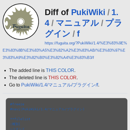
Diff of
PukiWiki
/
1.
4
/
マニュアル
/
プラ
グイン
/
f
https://fuguita.org/?PukiWiki/1.4/%E3%83%9E%
E3%83%8B%E3%83%A5%E3%82%A2%E3%83%AB/%E3%83%97%E
3%83%A9%E3%82%B0%E3%82%A4%E3%83%B3/f
The added line is
THIS COLOR
.
The deleted line is
THIS COLOR
.
Go to
PukiWiki/1.4/マニュアル/プラグイン/f
.
#freeze

#navi(PukiWiki/1.4/マニュアル/プラグイン)

**filelist 

:種別|

~コマンド
