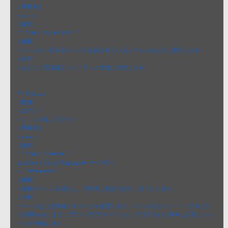
:重要度|

~★☆☆☆☆

:書式|

''?cmd=filelist''

:概要|

~ページの一覧を各ページが記録されているファイル名と共に表示します。

:備考|

~主として管理者がメンテナンス用途に使用します。

**freeze 

:種別|

~コマンド

~ブロック型プラグイン

:重要度|

~★★★☆☆

:書式|

''?cmd=freeze''

&color(blue){&page=ページ名};

~''#freeze''

:概要|

~対象のページを凍結し、不用意に変更できないようにします。

:引数|

~ページ名には凍結するページを指定します。ページ名はエンコードされてい
る必要があります。ブロック型プラグインとして使用された場合は設置したペ
ージを凍結します。
