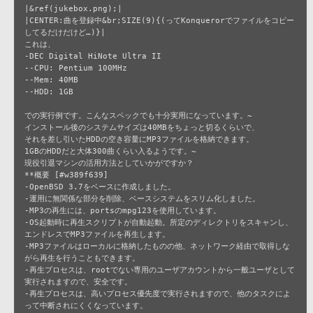
|&ref(jukebox.png);|

|CENTER:曲を登録中&br;SIZE(9){(ってKonquerorでファイルをコピー
してるだけだけど…)}|

これは、

-DEC Digital HiNote Ultra II

--CPU: Pentium 100MHz

--Mem: 40MB

--HDD: 1GB

での実行例です。こんなスペックでも十分実用になっています。~

インストール後のシステムサイズは40MBをちょっと切るくらいで、

それを差し引いたHDDの空き容量にMP3ファイルを格納できます。

1GBのHDDだと大体300曲くらい入るようです。~

現役引退マシンの活用方法としていかがですか？

**概要 [#w389f639]

-OpenBSD 3.7をベースに作成しました。

-運用に無関係な部分を削除、ベースシステムをスリム化しました。

-MP3の再生には、portsのmpg123を使用しています。

-OS起動時に再生スクリプトが自動起動。所定のディレクトリをスキャンし、
エンドレスでMP3ファイルを再生します。

-MP3ファイルはローカルに格納したものの他、ネットワーク経由で取得しな
がら再生を行うこともできます。

-再生プロセスは、rootでない専用のユーザアカウントから一般ユーザとして
実行されますので、安全です。

-再生プロセスは、高いプロセス優先度で実行されますので、他のタスクによ
って中断されにくくなっています。
