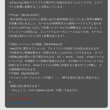
:playing|再生スクリプトが実行中に作成されるディレクトリです。スクリ
プトが多重に起動することを防止しています。

**Tips [#o33c03df]

:音が途切れるんだけど…|冒頭にあげた動作環境ではごくたまに音声が瞬断す
る現象が見られました。カーネルをGENERICから動作ハードウェアに合わせ
たものにconfigしなおして作成したカーネルでは瞬断はなくなりました。~

(インストール内容には、コンパイラもカーネルソースもないため、カーネル
の作成は別のシステムで行う必要があります)。

**現行バージョンでの制限 [#k9450dcd]

-mpg123に渡すオプションは、プレイリストの先頭でのみ読み込まれます。

-%%再生中に制御結果をすぐ反映させることは今のところできません、すべて
の制御は曲の変わり目で実行されます。%% → mute, loud, stopファイル
については、作成後すぐに制御が反映されます。その他のファイルについては
従来どおりですが、stopファイルを同時に作成すると曲がすぐに中断し、そ
の後制御が行われます。

**TODO [#g7b50b4f]

-メールインターフェースって可能？ ... MP3を添付で送ると再生すると
か。

-画面に何か表示させる？

--今んところ、/usr/games/grdc が置いてあるだけ。

[[FrontPage]]
[[oldFrontPage]]