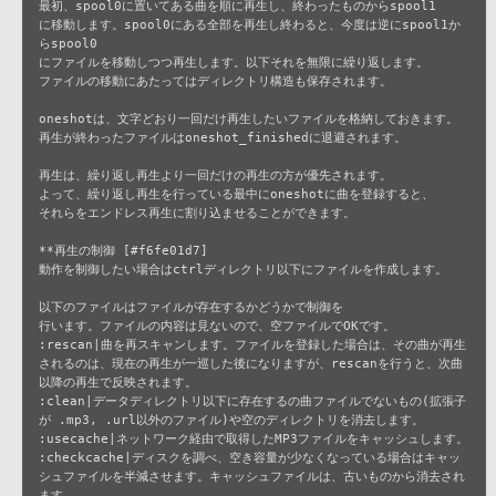
最初、spool0に置いてある曲を順に再生し、終わったものからspool1

に移動します。spool0にある全部を再生し終わると、今度は逆にspool1か
らspool0

にファイルを移動しつつ再生します。以下それを無限に繰り返します。

ファイルの移動にあたってはディレクトリ構造も保存されます。

oneshotは、文字どおり一回だけ再生したいファイルを格納しておきます。

再生が終わったファイルはoneshot_finishedに退避されます。

再生は、繰り返し再生より一回だけの再生の方が優先されます。

よって、繰り返し再生を行っている最中にoneshotに曲を登録すると、

それらをエンドレス再生に割り込ませることができます。

**再生の制御 [#f6fe01d7]

動作を制御したい場合はctrlディレクトリ以下にファイルを作成します。

以下のファイルはファイルが存在するかどうかで制御を

行います。ファイルの内容は見ないので、空ファイルでOKです。

:rescan|曲を再スキャンします。ファイルを登録した場合は、その曲が再生
されるのは、現在の再生が一巡した後になりますが、rescanを行うと、次曲
以降の再生で反映されます。

:clean|データディレクトリ以下に存在するの曲ファイルでないもの(拡張子
が .mp3, .url以外のファイル)や空のディレクトリを消去します。

:usecache|ネットワーク経由で取得したMP3ファイルをキャッシュします。

:checkcache|ディスクを調べ、空き容量が少なくなっている場合はキャッ
シュファイルを半減させます。キャッシュファイルは、古いものから消去され
ます。
