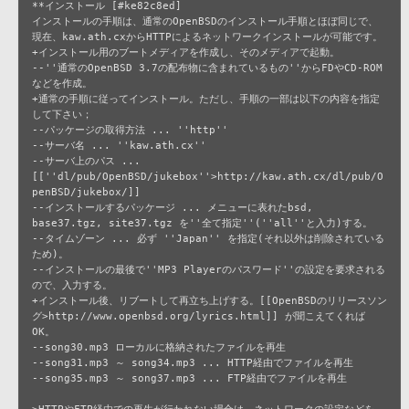
**インストール [#ke82c8ed]

インストールの手順は、通常のOpenBSDのインストール手順とほぼ同じで、

現在、kaw.ath.cxからHTTPによるネットワークインストールが可能です。

+インストール用のブートメディアを作成し、そのメディアで起動。

--''通常のOpenBSD 3.7の配布物に含まれているもの''からFDやCD-ROM
などを作成。

+通常の手順に従ってインストール。ただし、手順の一部は以下の内容を指定
して下さい；

--パッケージの取得方法 ... ''http''

--サーバ名 ... ''kaw.ath.cx''

--サーバ上のパス ... 
[[''dl/pub/OpenBSD/jukebox''>http://kaw.ath.cx/dl/pub/O
penBSD/jukebox/]]

--インストールするパッケージ ... メニューに表れたbsd, 
base37.tgz, site37.tgz を''全て指定''(''all''と入力)する。

--タイムゾーン ... 必ず ''Japan'' を指定(それ以外は削除されている
ため)。

--インストールの最後で''MP3 Playerのパスワード''の設定を要求される
ので、入力する。

+インストール後、リブートして再立ち上げする。[[OpenBSDのリリースソン
グ>http://www.openbsd.org/lyrics.html]] が聞こえてくれば
OK。

--song30.mp3 ローカルに格納されたファイルを再生

--song31.mp3 ～ song34.mp3 ... HTTP経由でファイルを再生

--song35.mp3 ～ song37.mp3 ... FTP経由でファイルを再生

>HTTPやFTP経由での再生が行われない場合は、ネットワークの設定などを
