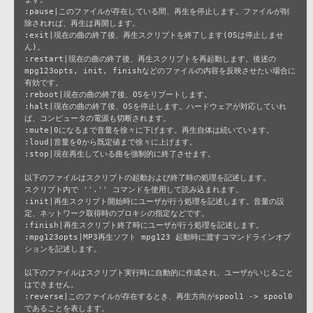
:pause|このファイルが存在している間、再生を停止します。ファイルが削
除されれば、再生は再開します。

:exit|現在の曲の終了後、再生スクリプトを終了します(OSは停止しませ
ん)。

:restart|現在の曲の終了後、再生スクリプトを再起動します。後述の
mpg123opts, init, finishなどのファイルの内容を反映させたい場合に
有効です。

:reboot|現在の曲の終了後、OSをリブートします。

:halt|現在の曲の終了後、OSを停止します。ハードウェアが対応していれ
ば、コンピュータの電源も切断されます。

:mute|0になるまで音量を徐々に下げます。再生自体は続いています。

:loud|音量を0から既定値まで徐々に上げます。

:stop|現在再生している曲を強制的に終了させます。

以下のファイルはスクリプトの起動および終了時の処理を記述します。

スクリプト内で ''.'' コマンドを使用して読み込まれます。

:init|再生スクリプト開始時にユーザが行う処理を記述します。音量の設
定、ネットワーク取得時のプロキシの指定などです。

:finish|再生スクリプト終了時にユーザが行う処理を記述します。

:mpg123opts|MP3再生ソフト mpg123 起動時に渡すコマンドラインオプ
ションを記述します。

以下のファイルはスクリプト実行時に自動的に作成され、ユーザがいじること
はできません。

:reverse|このファイルが存在するとき、再生方向がspool1 -> spool0
であることを表します。
