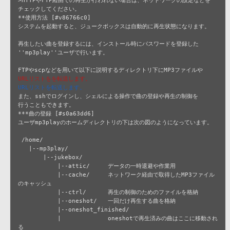
チェックしてください。

**使用方法 [#v86766c0]

システムを起動すると、ジュークボックスは自動的に再生状態になります。

再生したい曲を登録するには、インストール時にパスワードを登録した

''mp3play''ユーザで行います。

URLリストをを転送します。
URLリストを転送します。
また、sshでログインし、シェルによる操作で曲の登録や再生の制御を

行うこともできます。

***曲の登録 [#s0a63dd6]

ユーザmp3playのホームディレクトリの下は次の図のようになっています。

 /home/

   |--mp3play/

       |--jukebox/

           |--attic/     データの一時退避や作業用

           |--cache/     ネットワーク経由で取得したMP3ファイル
のキャッシュ

           |--ctrl/      再生の制御のためのファイルを格納

           |--oneshot/   一回だけ再生する曲を格納

           |--oneshot_finished/

           |             oneshotで再生済みの曲はここに移動され
る
