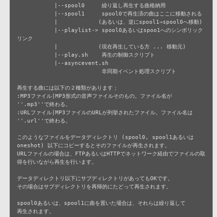
           |--spool0     繰り返し再生する曲格納用

           |--spool1     spool0で再生済の曲はここに移動される

           |            (あるいは、逆にspool1→spool0へ移動)

           |--playlist-> spool0あるいはspoo1へのシンボリック
リンク

           |            (現在再生している方 ... 移動元)

           |--play.sh    再生の制御スクリプト

           |--asyncevent.sh

                         非同期イベント処理スクリプト

再生する曲には以下の２種類があります；

:MP3ファイル|MP3形式の音声ファイルそのもの。ファイル名が 
''.mp3''で終わる。

:URLファイル|MP3ファイルのURLが列挙されたファイル。ファイル名は 
''.url''で終わる。

このようなファイルをデータディレクトリ (spool0, spool1あるいは
oneshot) 以下にコピーするとそのファイルが再生されます。

URLファイルの場合は、FTPあるいはHTTPでネットワーク経由でファイルの取
得を行いながら再生を行います。

データディレクトリ以下にサブディレクトリがあってもOKです。

その場合はサブディレクトリを再帰的にたどって再生されます。

spool0あるいは、spool1に曲を置いた場合は、それらは繰り返して

再生されます。
