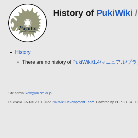
History of
PukiWiki
/
History
There are no history of
PukiWiki/1.4/マニュアル/プ
Site admin:
kaw@on.rim.or.jp
PukiWiki 1.5.4
© 2001-2022
PukiWiki Development Team
. Powered by PHP 8.1.14. HT