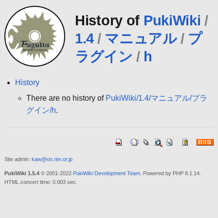
History of
PukiWiki
/
1.4
/
マニュアル
/
プ
ラグイン
/
h
History
There are no history of
PukiWiki/1.4/マニュアル/プラ
グイン/h
.
Site admin:
kaw@on.rim.or.jp
PukiWiki 1.5.4
© 2001-2022
PukiWiki Development Team
. Powered by PHP 8.1.14.
HTML convert time: 0.003 sec.