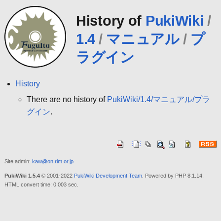
History of
PukiWiki
/
1.4
/
マニュアル
/
プ
ラグイン
History
There are no history of
PukiWiki/1.4/マニュアル/プラ
グイン
.
Site admin:
kaw@on.rim.or.jp
PukiWiki 1.5.4
© 2001-2022
PukiWiki Development Team
. Powered by PHP 8.1.14.
HTML convert time: 0.003 sec.