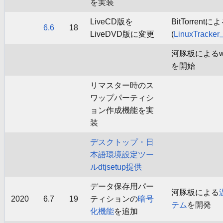
を実装
LiveCD版を
BitTorren
6.6
18
LiveDVD版に変更
(
LinuxTrack
河豚板によるww
を開始
リマスター時のス
ワップパーティシ
ョン作成機能を実
装
デスクトップ・日
本語環境設定ツー
ルdtjsetup提供
データ保存用パー
河豚板による
2020
6.7
19
ティションの
暗号
テム
を開発
化機能
を追加