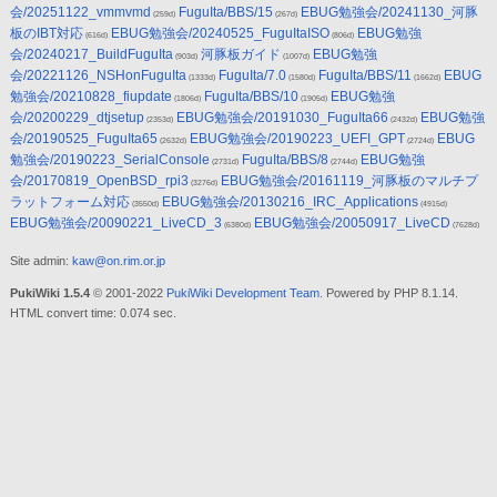
会/20251122_vmmvmd
FuguIta/BBS/15
EBUG勉強会/20241130_河豚
(259d)
(267d)
板のIBT対応
EBUG勉強会/20240525_FuguItaISO
EBUG勉強
(616d)
(806d)
会/20240217_BuildFuguIta
河豚板ガイド
EBUG勉強
(903d)
(1007d)
会/20221126_NSHonFuguIta
FuguIta/7.0
FuguIta/BBS/11
EBUG
(1333d)
(1580d)
(1662d)
勉強会/20210828_fiupdate
FuguIta/BBS/10
EBUG勉強
(1806d)
(1905d)
会/20200229_dtjsetup
EBUG勉強会/20191030_FuguIta66
EBUG勉強
(2353d)
(2432d)
会/20190525_FuguIta65
EBUG勉強会/20190223_UEFI_GPT
EBUG
(2632d)
(2724d)
勉強会/20190223_SerialConsole
FuguIta/BBS/8
EBUG勉強
(2731d)
(2744d)
会/20170819_OpenBSD_rpi3
EBUG勉強会/20161119_河豚板のマルチプ
(3276d)
ラットフォーム対応
EBUG勉強会/20130216_IRC_Applications
(3550d)
(4915d)
EBUG勉強会/20090221_LiveCD_3
EBUG勉強会/20050917_LiveCD
(6380d)
(7628d)
Site admin:
kaw@on.rim.or.jp
PukiWiki 1.5.4
© 2001-2022
PukiWiki Development Team
. Powered by PHP 8.1.14.
HTML convert time: 0.074 sec.