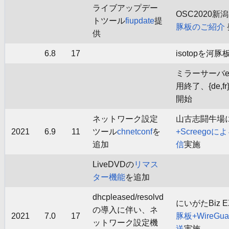
ライブアップデー
OSC2020
トツール
fiupdate
提
豚板のご紹介
供
6.8
17
isotopを河豚板
ミラーサーバeu.dl
用終了、{de,fr}.
開始
ネットワーク設定
山古志闘牛場
2021
6.9
11
ツール
chnetconf
を
+Screego
追加
信
実施
LiveDVDの
リマス
ター機能
を追加
dhcpleased/resolvd
にいがたBiz E
の導入に伴い、ネ
2021
7.0
17
豚板+WireGu
ットワーク設定機
送
実施