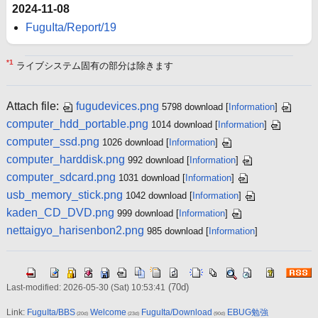
2024-11-08
FuguIta/Report/19
*1
ライブシステム固有の部分は除きます
Attach file:
fugudevices.png
5798 download
[
Information
]
computer_hdd_portable.png
1014 download
[
Information
]
computer_ssd.png
1026 download
[
Information
]
computer_harddisk.png
992 download
[
Information
]
computer_sdcard.png
1031 download
[
Information
]
usb_memory_stick.png
1042 download
[
Information
]
kaden_CD_DVD.png
999 download
[
Information
]
nettaigyo_harisenbon2.png
985 download
[
Information
]
(70d)
Last-modified: 2026-05-30 (Sat) 10:53:41
Link:
FuguIta/BBS
Welcome
FuguIta/Download
EBUG勉強
(20d)
(23d)
(90d)