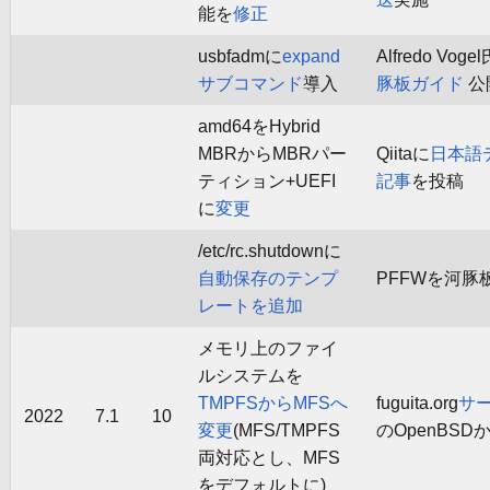
能を
修正
usbfadmに
expand
Alfredo Vog
サブコマンド
導入
豚板ガイド
公
amd64をHybrid
MBRからMBRパー
Qiitaに
日本語
ティション+UEFI
記事
を投稿
に
変更
/etc/rc.shutdownに
自動保存のテンプ
PFFWを河豚板
レートを追加
メモリ上のファイ
ルシステムを
TMPFSからMFSへ
fuguita.org
サ
2022
7.1
10
変更
(MFS/TMPFS
のOpenBS
両対応とし、MFS
をデフォルトに)