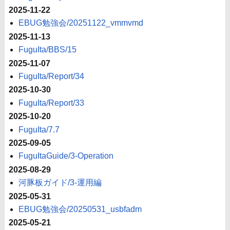
2025-11-22
EBUG勉強会/20251122_vmmvmd
2025-11-13
FuguIta/BBS/15
2025-11-07
FuguIta/Report/34
2025-10-30
FuguIta/Report/33
2025-10-20
FuguIta/7.7
2025-09-05
FuguItaGuide/3-Operation
2025-08-29
河豚板ガイド/3-運用編
2025-05-31
EBUG勉強会/20250531_usbfadm
2025-05-21