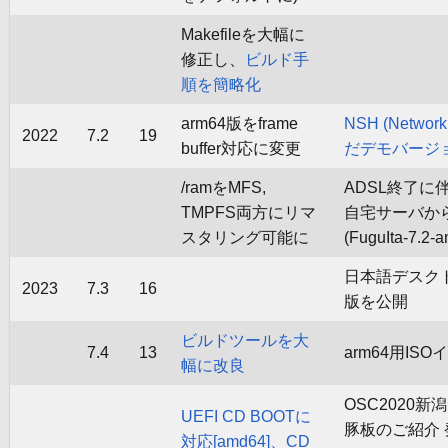
Makefileを大幅に
修正し、
ビルド手
順を簡略化
arm64版をframe
NSH (Netwo
2022
7.2
19
buffer対応に変更
だデモバージ
/ramをMFS,
ADSL終了に伴い
TMPFS両方にリマ
自宅サーバから
スタリング可能に
(FuguIta-7.2-
日本語デスク
2023
7.3
16
版を公開
ビルドツールを大
7.4
13
arm64用IS
幅に改良
OSC2020
UEFI CD BOOTに
豚板のご紹介 
対応[amd64]、CD