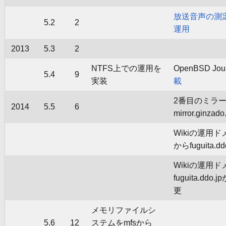
放送音声の測
5.2
2
運用
2013
5.3
2
NTFS上での運用を
OpenBSD Jou
5.4
9
実装
載
2番目のミラ
2014
5.5
6
mirror.ginz
Wikiの運用ドメ
からfuguita.
Wikiの運用
fuguita.ddo.
更
メモリファイルシ
5.6
12
ステムをmfsから