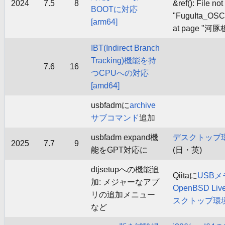
2024
7.5
8
&ref(): File not
BOOTに対応
"FuguIta_OSC
[arm64]
at page "河豚板
IBT(Indirect Branch
Tracking)機能を持
7.6
16
つCPUへの対応
[amd64]
usbfadmに
archive
サブコマンド
追加
usbfadm expand機
デスクトップ
2025
7.7
9
能をGPT対応に
(日・英)
dtjsetupへの機能追
Qiitaに
USBメ
加: メジャーなアプ
OpenBSD L
リの追加メニュー
スクトップ環
など