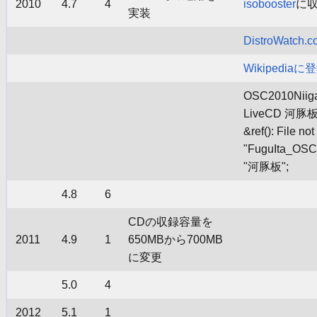
2010
4.7
4
isobooster
に
実装
DistroWatch
Wikipediaに
OSC2010Nii
LiveCD 河
&ref(): File not
"FuguIta_OSC2
"河豚板";
4.8
6
CDの収録容量を
2011
4.9
1
650MBから700MB
に変更
5.0
4
2012
5.1
1