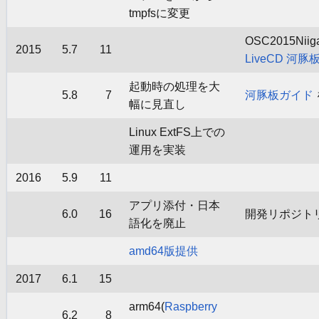
tmpfsに変更
OSC2015Nii
2015
5.7
11
LiveCD 河
起動時の処理を大
5.8
7
河豚板ガイド
幅に見直し
Linux ExtFS上での
運用を実装
2016
5.9
11
アプリ添付・日本
6.0
16
開発リポジト
語化を廃止
amd64版提供
2017
6.1
15
arm64(
Raspberry
6.2
8