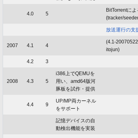
BitTorren
4.0
5
(tracker/se
放送運行の支
(4.1-20070522
2007
4.1
4
itojun)
4.2
3
i386上でQEMUを
2008
4.3
5
用い、amd64版河
豚板を試作・提供
UP/MP両カーネル
4.4
9
をサポート
記憶デバイスの自
動検出機能を実装