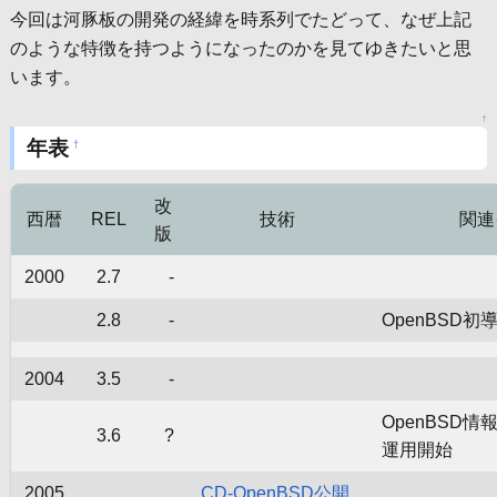
今回は河豚板の開発の経緯を時系列でたどって、なぜ上記
のような特徴を持つようになったのかを見てゆきたいと思
います。
↑
年表
†
改
西暦
REL
技術
関連
版
2000
2.7
-
2.8
-
OpenBSD初
2004
3.5
-
OpenBSD情報サ
3.6
?
運用開始
2005
CD-OpenBSD公開