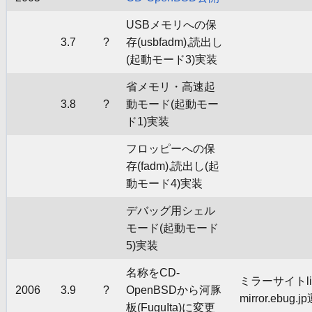
USBメモリへの保
3.7
?
存(usbfadm),読出し
(起動モード3)実装
省メモリ・高速起
3.8
?
動モード(起動モー
ド1)実装
フロッピーへの保
存(fadm),読出し(起
動モード4)実装
デバッグ用シェル
モード(起動モード
5)実装
名称をCD-
ミラーサイトliv
2006
3.9
?
OpenBSDから河豚
mirror.ebug
板(FuguIta)に変更