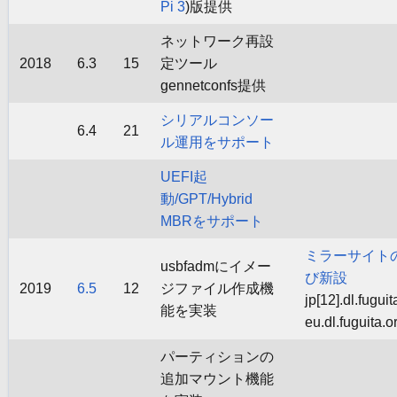
Pi 3
)版提供
ネットワーク再設
2018
6.3
15
定ツール
gennetconfs提供
シリアルコンソー
6.4
21
ル運用をサポート
UEFI起
動/GPT/Hybrid
MBRをサポート
ミラーサイト
usbfadmにイメー
び新設
2019
6.5
12
ジファイル作成機
jp[12].dl.fuguit
能を実装
eu.dl.fuguita.o
パーティションの
追加マウント機能