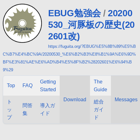
EBUG勉強会
/
20200
530_河豚板の歴史(20
2601改)
https://fuguita.org/?EBUG%E5%8B%89%E5%B
C%B7%E4%BC%9A/20200530_%E6%B2%B3%E8%B1%9A%E6%9D%
BF%E3%81%AE%E6%AD%B4%E5%8F%B2%28202601%E6%94%B
9%29
Getting
The
Top
FAQ
Started
Guide
Download
Messages
ト
総合
問答
導入ガ
ッ
ガイ
集
イド
プ
ド