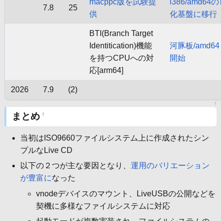
macppc版を試験提
i386/amd
7.8
25
供
化基盤に移行
BTI(Branch Target
Identitication)機能
河豚板/amd64 
を持つCPUへの対
開始
応[arm64]
2026
7.9
(2)
↑
まとめ
†
当初はISO9660ファイルシステム上に作成されたシン
プルなLive CD
以下の２つが主な要因となり、
運用のバリエーション
が豊富に
なった
vnodeデバイスのマウント、LiveUSBの公開などを
契機に多様なファイルシステムに対応