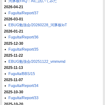
河豚板FAQ：AIに訊いてみた
2026-04-21
FuguIta/Report/37
2026-03-01
EBUG勉強会/20260228_河豚板IoT
2026-01-21
FuguIta/Report/36
2025-12-30
FuguIta/Report/35
2025-11-22
EBUG勉強会/20251122_vmmvmd
2025-11-13
FuguIta/BBS/15
2025-11-07
FuguIta/Report/34
2025-10-30
FuguIta/Report/33
2025-10-20