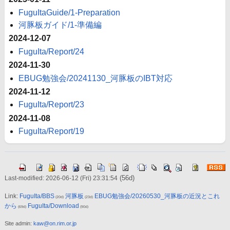
FuguItaGuide/1-Preparation
河豚板ガイド/1-準備編
2024-12-07
FuguIta/Report/24
2024-11-30
EBUG勉強会/20241130_河豚板のIBT対応
2024-11-12
FuguIta/Report/23
2024-11-08
FuguIta/Report/19
(56d)
Last-modified: 2026-06-12 (Fri) 23:31:54
Link:
FuguIta/BBS
河豚板
EBUG勉強会/20260530_河豚板の近況とこれ
(20d)
(23d)
から
FuguIta/Download
(69d)
(90d)
Site admin:
kaw@on.rim.or.jp