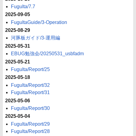
FuguIta/7.7
2025-09-05
FuguItaGuide/3-Operation
2025-08-29
河豚板ガイド/3-運用編
2025-05-31
EBUG勉強会/20250531_usbfadm
2025-05-21
FuguIta/Report/25
2025-05-18
FuguIta/Report/32
FuguIta/Report/31
2025-05-06
FuguIta/Report/30
2025-05-04
FuguIta/Report/29
FuguIta/Report/28