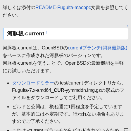
詳しくは添付の
README-FuguIta-macppc
文書を参照してく
ださい。
↑
河豚板-current
†
河豚板-currentは、OpenBSDの
currentブランチ(開発最新版)
をベースに作成された河豚板のバージョンです。
河豚板-currentを使うことで、OpenBSDの最新機能を手軽
にお試しいただけます。
ダウンロードミラー
の test/current ディレクトリから、
FuguIta-7.x-amd64_
CUR
-yymmddn.img.gzの形式のフ
ァイルをダウンロードしてご利用ください。
ビルドと公開は、概ね週に1回程度を予定しています
が、基本的には不定期です。行われない場合もありま
すのでご了承ください。
これは -current ブランチからビルドされているため、正